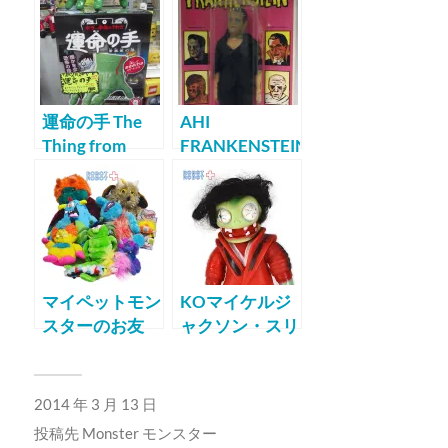
ミニバスト
運命の手 The
AHI
Thing from
FRANKENSTEIN
Adams Family
MONSTER フラ
ンケンシュタイ
ン
マイペットモン
KOマイケルジ
スターのお友
ャクソン・スリ
達？
ラー・ゾンビ
ソフビフィギュ
ア
2014 年 3 月 13 日
投稿先
Monster モンスター