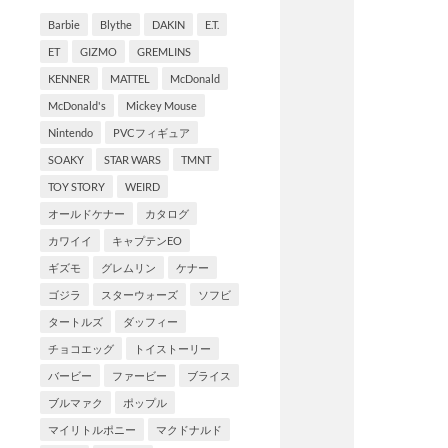
Barbie
Blythe
DAKIN
E.T.
ET
GIZMO
GREMLINS
KENNER
MATTEL
McDonald
McDonald's
Mickey Mouse
Nintendo
PVCフィギュア
SOAKY
STAR WARS
TMNT
TOY STORY
WEIRD
オールドケナー
カタログ
カワイイ
キャプテンEO
ギズモ
グレムリン
ケナー
ゴジラ
スターウォーズ
ソフビ
タートルズ
ダッフィー
チョコエッグ
トイストーリー
バービー
ファービー
ブライス
ブルマァク
ポップル
マイリトルポニー
マクドナルド