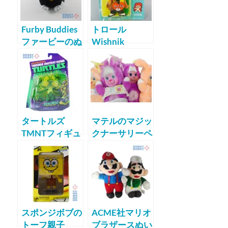
Furby Buddies
トロール
ファービーのぬ
Wishnik
いぐるみ
BENDABLE
タートルズ
マテルのマジッ
TMNTフィギュ
クナーサリーペ
ア
ッツ
スポンジボブの
ACME社マリオ
トーフ親子
ブラザースぬい