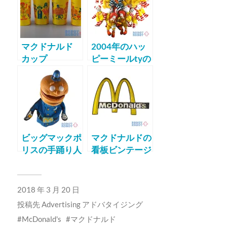
ぐるみ
マクドナルド
2004年のハッ
カップ
ピーミールtyの
ビーニーベイビ
ーズ
ビッグマックポ
マクドナルドの
リスの手踊り人
看板ビンテージ
形とトレイ
2018 年 3 月 20 日
投稿先
Advertising アドバタイジング
McDonald's
マクドナルド