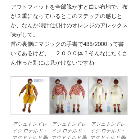
アウトフィットを全部脱がすと白い布地で、布
が２重になっているとこのステッチの感じと
か、なんか時計仕掛けのオレンジのアレックス
味がして。
首の裏側にマジックの手書で488/2000って書
いてあるけど、 ２０００体？そんなにたくさ
ん作った割には見かけないですね。
アシュトンドレ
アシュトンドレ
アシュトンドレ
イク ロナルド・
イク ロナルド・
イク ロナルド・
マクドナルド 陶
マクドナルド 陶
マクドナルド 陶