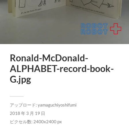
Ronald-McDonald-
ALPHABET-record-book-
G.jpg
アップロード:
yamaguchiyoshifumi
2018 年 3 月 19 日
ピクセル数: 2400x2400 px