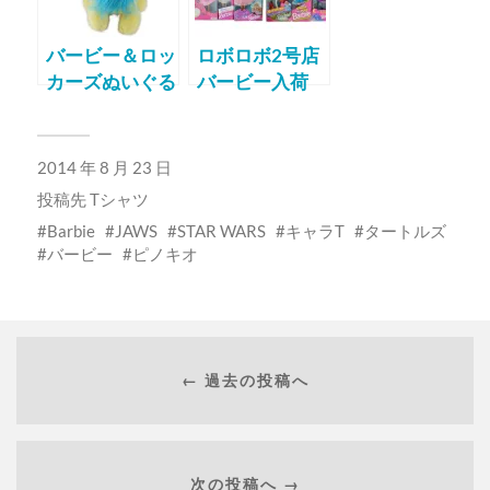
バービー＆ロッ
ロボロボ2号店
カーズぬいぐる
バービー入荷
み珍色？
20140923
2014 年 8 月 23 日
投稿先
Tシャツ
Barbie
JAWS
STAR WARS
キャラT
タートルズ
バービー
ピノキオ
← 過去の投稿へ
次の投稿へ →