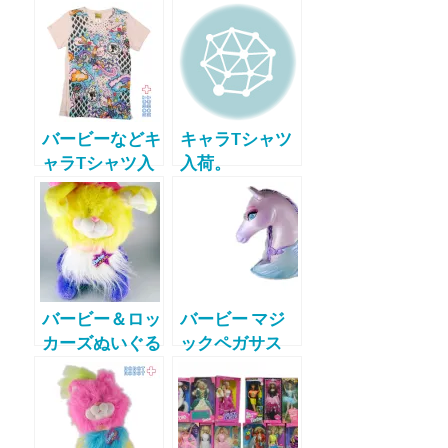
バービーなどキ
キャラTシャツ
ャラTシャツ入
入荷。
荷
バービー＆ロッ
バービー マジ
カーズぬいぐる
ックペガサス
みArco1986
スタイリングヘ
ッド