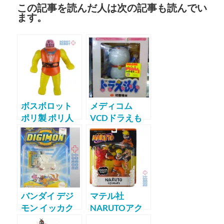
この記事を読んだ人は次の記事も読んでい
ます。
ボスボロット
メディコム
ポリ製 ポリ人
VCDドラえも
形 パチ スタン
ん初登場版
ダードサイズ
マジンガーZ メ
キシコ製 KO
バンダイ デジ
マテル社
モン イッカク
NARUTOアク
モン
ションフィギュ