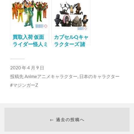
ア
買取入荷 仮面
カプセルQキャ
ライダー怪人ミ
ラクターズ 諸
ニソフビ
星大二郎 立体
異形図譜
2020 年 4 月 9 日
投稿先
Animeアニメキャラクター
,
日本のキャラクター
マジンガーZ
← 過去の投稿へ