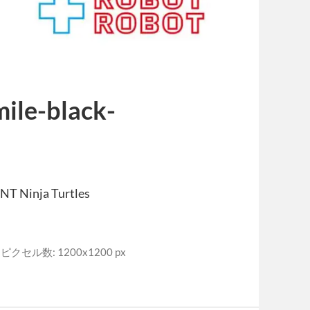
le-black-
inja Turtles
ピクセル数: 1200x1200 px