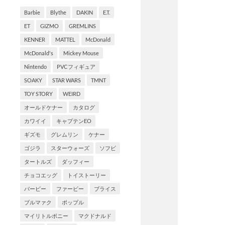
Barbie
Blythe
DAKIN
E.T.
ET
GIZMO
GREMLINS
KENNER
MATTEL
McDonald
McDonald's
Mickey Mouse
Nintendo
PVCフィギュア
SOAKY
STAR WARS
TMNT
TOY STORY
WEIRD
オールドケナー
カタログ
カワイイ
キャプテンEO
ギズモ
グレムリン
ケナー
ゴジラ
スターウォーズ
ソフビ
タートルズ
ダッフィー
チョコエッグ
トイストーリー
バービー
ファービー
ブライス
ブルマァク
ポップル
マイリトルポニー
マクドナルド