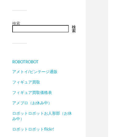
検索
検
索
ROBOTROBOT
アメトイ/ビンテージ通販
フィギュア買取
フィギュア買取価格表
アメブロ（お休み中）
ロボットロボットお人形部（お休
み中）
ロボットロボットflickr!