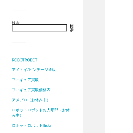
検索
検
索
ROBOTROBOT
アメトイ/ビンテージ通販
フィギュア買取
フィギュア買取価格表
アメブロ（お休み中）
ロボットロボットお人形部（お休
み中）
ロボットロボットflickr!