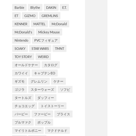
Barbie
Blythe
DAKIN
E.T.
ET
GIZMO
GREMLINS
KENNER
MATTEL
McDonald
McDonald's
Mickey Mouse
Nintendo
PVCフィギュア
SOAKY
STAR WARS
TMNT
TOY STORY
WEIRD
オールドケナー
カタログ
カワイイ
キャプテンEO
ギズモ
グレムリン
ケナー
ゴジラ
スターウォーズ
ソフビ
タートルズ
ダッフィー
チョコエッグ
トイストーリー
バービー
ファービー
ブライス
ブルマァク
ポップル
マイリトルポニー
マクドナルド