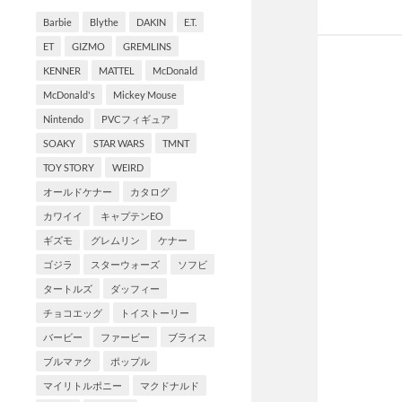
Barbie
Blythe
DAKIN
E.T.
ET
GIZMO
GREMLINS
KENNER
MATTEL
McDonald
McDonald's
Mickey Mouse
Nintendo
PVCフィギュア
SOAKY
STAR WARS
TMNT
TOY STORY
WEIRD
オールドケナー
カタログ
カワイイ
キャプテンEO
ギズモ
グレムリン
ケナー
ゴジラ
スターウォーズ
ソフビ
タートルズ
ダッフィー
チョコエッグ
トイストーリー
バービー
ファービー
ブライス
ブルマァク
ポップル
マイリトルポニー
マクドナルド