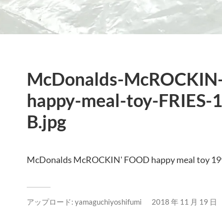
McDonalds-McROCKIN
happy-meal-toy-FRIES-
B.jpg
McDonalds McROCKIN' FOOD happy meal toy 19
アップロード:
yamaguchiyoshifumi
2018 年 11 月 19 日