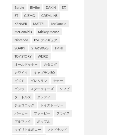
Barbie
Blythe
DAKIN
E.T.
ET
GIZMO
GREMLINS
KENNER
MATTEL
McDonald
McDonald's
Mickey Mouse
Nintendo
PVCフィギュア
SOAKY
STAR WARS
TMNT
TOY STORY
WEIRD
オールドケナー
カタログ
カワイイ
キャプテンEO
ギズモ
グレムリン
ケナー
ゴジラ
スターウォーズ
ソフビ
タートルズ
ダッフィー
チョコエッグ
トイストーリー
バービー
ファービー
ブライス
ブルマァク
ポップル
マイリトルポニー
マクドナルド