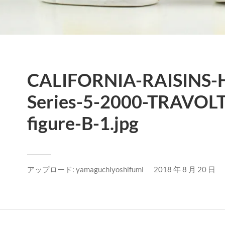
CALIFORNIA-RAISINS-H
Series-5-2000-TRAVOL
figure-B-1.jpg
アップロード:
yamaguchiyoshifumi
2018 年 8 月 20 日